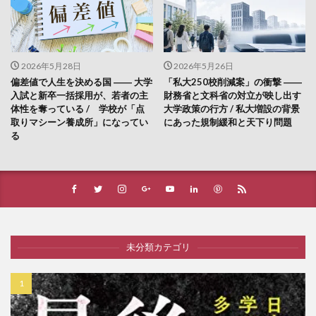
2026年5月28日
2026年5月26日
偏差値で人生を決める国 ―― 大学
「私大250校削減案」の衝撃 ――
入試と新卒一括採用が、若者の主
財務省と文科省の対立が映し出す
体性を奪っている / 学校が「点
大学政策の行方 / 私大増設の背景
取りマシーン養成所」になってい
にあった規制緩和と天下り問題
る
未分類カテゴリ