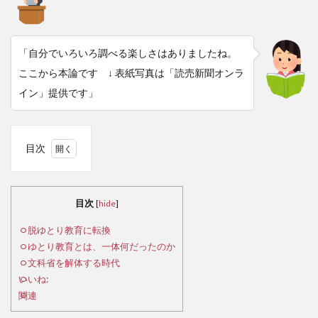
「自分でいろいろ調べる楽しさはありましたね。
ここから本論です ↓ 表紙写真は「読売新聞オンラ
イン」提供です」
目次
1
脱
ゆと
目次
[
hide
]
り教
育に
脱ゆとり教育に転換
転換
ゆとり教育とは、一体何だったのか
文科省を解体する時代
2
いいね:
ゆ
関連
とり
教育