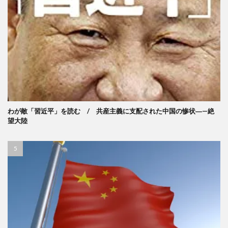
わが敵「習近平」を読む / 共産主義に支配された中国の惨状―—絶
望大陸