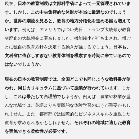
現在、
日本の教育制度は文部科学省によって一元管理されていま
す。しかし、この中央集権的な体制が本当に最適なのでしょう
か。世界の潮流を見ると、教育の地方分権化を進める国も増えて
います
。例えば、アメリカではつい先日、トランプ大統領が教育
省廃止の大統領令に署名しました。機能縮小が打ち出され、州ご
とに独自の教育方針を決定する動きが強まるでしょう。
日本も、
文科省に依存しすぎない教育体制を模索する時期に来ているので
はないでしょうか。
現在の日本の教育制度では、全国どこでも同じような教科書が使
われ、同じカリキュラムに基づいて授業が行われています
。しか
し、
これは果たして合理的でしょうか
。例えば、農業や林業が盛
んな地域では、英語よりも実践的な体験学習のほうが重要かもし
れません。また、都市部では国際的なビジネススキルを重視した
教育が求められるかもしれません。
それぞれの地域に適した教育
を実施できる柔軟性が必要です。