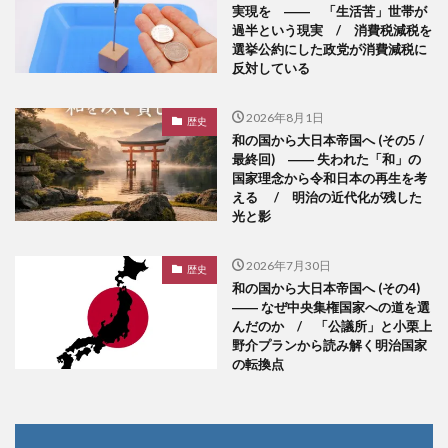
実現を ―― 「生活苦」世帯が
過半という現実 / 消費税減税を
選挙公約にした政党が消費減税に
反対している
2026年8月1日
歴史
和の国から大日本帝国へ (その5 /
最終回) ―― 失われた「和」の
国家理念から令和日本の再生を考
える / 明治の近代化が残した
光と影
2026年7月30日
歴史
和の国から大日本帝国へ (その4)
―― なぜ中央集権国家への道を選
んだのか / 「公議所」と小栗上
野介プランから読み解く明治国家
の転換点