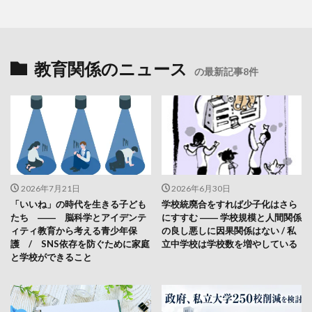
教育関係のニュース
の最新記事8件
2026年7月21日
2026年6月30日
「いいね」の時代を生きる子ども
学校統廃合をすれば少子化はさら
たち ―― 脳科学とアイデンテ
にすすむ ―― 学校規模と人間関係
ィティ教育から考える青少年保
の良し悪しに因果関係はない / 私
護 / SNS依存を防ぐために家庭
立中学校は学校数を増やしている
と学校ができること