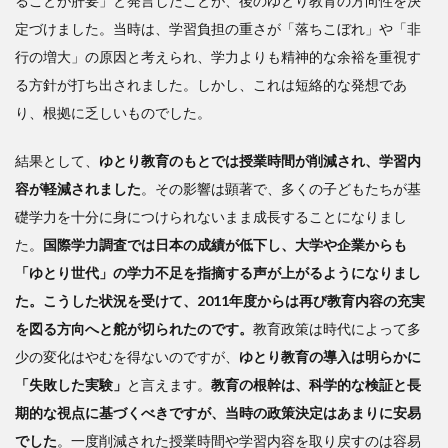
ることが肝要」と発言したことが、後のゆとり教育の方向性を決
定づけました。当時は、学習負担の重さが「落ちこぼれ」や「非
行の増大」の原因と考えられ、学力よりも精神的な余裕を重視す
る方針が打ち出されました。しかし、これは短絡的な発想であ
り、根拠に乏しいものでした。
結果として、
ゆとり教育のもとでは授業時間が削減され、学習内
容が軽減されました
。その影響は顕著で、多くの子どもたちが基
礎学力を十分に身につけられないまま成長することになりまし
た。
国際学力調査では日本の成績が低下し、大学や企業からも
「ゆとり世代」の学力不足を指摘する声が上がるようになりまし
た。こうした状況を受けて、2011年度からは再び教育内容の充実
を図る方向へと舵が切られたのです。
教育政策は時代によって多
少の変化はやむを得ないのですが、
ゆとり教育の導入は明らかに
「失敗した実験」
と言えます。
教育の根幹は、科学的な検証と長
期的な視点に基づくべきですが、当時の政策決定はあまりに安易
でした
。一度削減された授業時間や学習内容を取り戻すのは容易