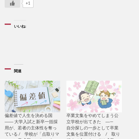
+1
いいね:
関連
偏差値で人生を決める国
卒業文集をやめてしまう公
―― 大学入試と新卒一括採
立学校が出てきた ―—
用が、若者の主体性を奪っ
自分探しの一歩として卒業
ている / 学校が「点取りマ
文集を位置付ける / 取り