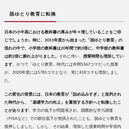
と
は、
脱ゆとり教育に転換
一体
何だ
った
日本の小中高における教科書の厚みが年々増していることをご存
のか
じでしょうか。特に、2011年度から始まった「脱ゆとり教育」の
3
流れの中で、小学校の教科書は20年間で約3倍に、中学校の教科書
文
は約2倍に膨れ上がりました。
それに伴い、
授業時間も増加してい
科省
を解
ます
。かつて「ゆとり教育」時代には年間5367コマだった授業
体す
が、2020年度には5785コマとなり、実に418コマも増加しまし
る時
た。
代
この変化の背景には、日本の教育が「詰め込みすぎ」と批判され
た時代から、「基礎学力の向上」を重視する方針へと転換したこ
とがあります
。学力の低下が問題視され、国際的な学力調査
（PISAなど）での順位低下が危惧されたことも、脱ゆとり教育を
後押ししました。しかし、その結果、増加した授業時間や学習内