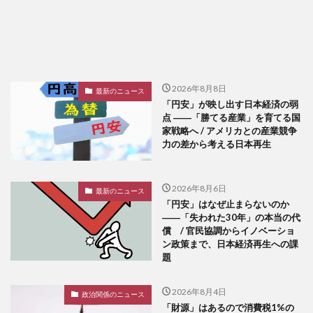
2026年8月8日
最新のニュース
「円安」が映し出す日本経済の弱
点 ――「勝てる産業」を育てる国
家戦略へ / アメリカとの産業競争
力の差から考える日本再生
2026年8月6日
最新のニュース
「円安」はなぜ止まらないのか
――「失われた30年」の本当の代
償 / 官民協調からイノベーショ
ン政策まで、日本経済再生への課
題
2026年8月4日
政治関係のニュース
「財源」はあるので消費税1%の