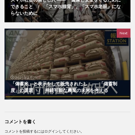
できること / 「スマホ猫背」、「スマホ老眼」にな
らないために
Next
2025年3月29日
「備蓄米」と表示をして販売されたし ——「備蓄制
度」の課題 / 持続可能な農業の未来を考える
コメントを書く
コメントを投稿するには
ログイン
してください。