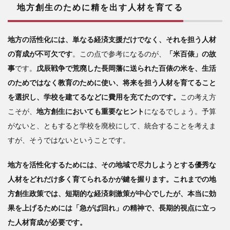
地方創生のために精を出す人材を育てる
地方の活性化には、単なる経済支援だけでなく、それを担う人材
の育成が不可欠です
。この点で参考になるのが、
「米百俵」の故
事
です。
戊辰戦争で荒廃した長岡藩に送られた百俵の米を、生活
のためではなく教育のために使い、将来を担う人材を育てること
を選択し、学校を建てるなどに費用を充てたのです。
この考え方
こそが、
地方創生においても重要なヒント
になるでしょう。
予算
がないと、ともすると学校を廃校にして、統合することを考えま
すが、そうではないということです。
地方を活性化するためには、その地域で尽力しようとする優秀な
人材をどれだけ多く育てられるかが鍵を握ります。これまでの地
方創生政策では、短期的な経済刺激策が中心でしたが、本当に効
果を上げるためには「急がば回れ」の精神で、長期的視点に立っ
た人材育成が必要です。