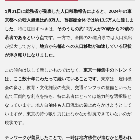
なし
の時
1月31日に総務省が発表した人口移動報告によると、2024年の東
代
京都への転入超過は約8万人、首都圏全体では約13.5万人に達しま
3
した
。特に注目すべきは、
そのうちの約12万人が20歳から29歳の
地
若者であるという点です
。一方で、全国の25道府県では人口流出
方創
生の
が拡大しており、
地方から都市への人口移動が加速している現状
ため
が浮き彫りになりました。
に精
を出
この傾向は決して新しいものではなく、
東京一極集中のトレンド
す人
は、
材を
ここ数十年にわたって続いていることです。
東京は、雇用機
育て
会の多さ、教育・文化施設の充実、交通インフラの整備といった
る
点で圧倒的な利点を持ち、特に若者にとっては魅力的な選択肢と
なっています。地方自治体も人口流出の歯止めをかけようとして
いますが、東京の持つ吸引力にはなかなか対抗できていないのが
現状です。
テレワークが普及したことで、一時は地方移住が進むかと思われ