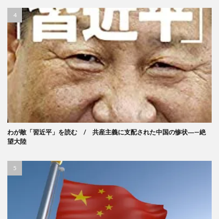
わが敵「習近平」を読む / 共産主義に支配された中国の惨状―—絶
望大陸