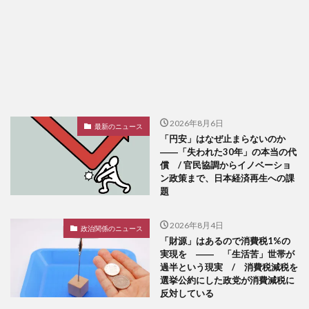
2026年8月6日
最新のニュース
「円安」はなぜ止まらないのか
――「失われた30年」の本当の代
償 / 官民協調からイノベーショ
ン政策まで、日本経済再生への課
題
2026年8月4日
政治関係のニュース
「財源」はあるので消費税1%の
実現を ―― 「生活苦」世帯が
過半という現実 / 消費税減税を
選挙公約にした政党が消費減税に
反対している