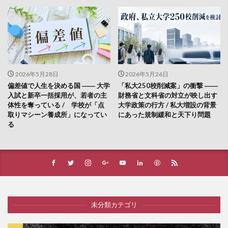
2026年5月28日
2026年5月26日
偏差値で人生を決める国 ―― 大学
「私大250校削減案」の衝撃 ――
入試と新卒一括採用が、若者の主
財務省と文科省の対立が映し出す
体性を奪っている / 学校が「点
大学政策の行方 / 私大増設の背景
取りマシーン養成所」になってい
にあった規制緩和と天下り問題
る
未分類カテゴリ