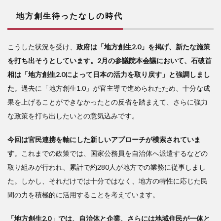
地方創生待ったなしの時代
こうした状況を受け、
政府は「地方創生2.0」を掲げ、新たな施策
を打ち出そうとしています。2月の参議院本会議において、石破首
相は「地方創生2.0によって日本の活力を取り戻す」と強調しまし
た
。過去に「地方創生1.0」が官主導で進められたため、十分な成
果を上げることができなかったとの反省を踏まえて、さらに強力
な政策を打ち出したいとの意気込みです。
今回は官民連携を軸にした新しいアプローチが模索されていま
す
。これまでの政策では、国家公務員を自治体へ派遣するなどの
取り組みが行われ、累計で約280人が地方での業務に従事しまし
た。しかし、それだけでは十分ではなく、地方の特性に応じた民
間の力を積極的に活用することを考えています。
「地方創生2.0」では、自治体と企業、さらには地域住民が一体と