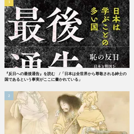
『反日への最後通告』を読む /「日本は全世界から尊敬される紳士の
国であるという事実がここに書かれている」