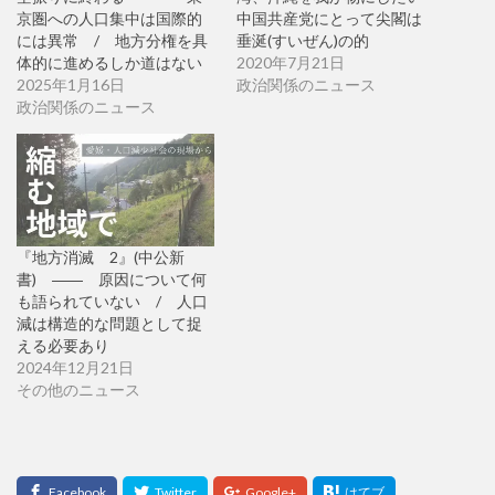
京圏への人口集中は国際的
中国共産党にとって尖閣は
には異常 / 地方分権を具
垂涎(すいぜん)の的
体的に進めるしか道はない
2020年7月21日
2025年1月16日
政治関係のニュース
政治関係のニュース
『地方消滅 2』(中公新
書) ―― 原因について何
も語られていない / 人口
減は構造的な問題として捉
える必要あり
2024年12月21日
その他のニュース