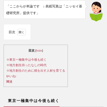
「ここからが本論です ↓ 表紙写真は「ニッセイ基
礎研究所」提供です」
目次
1
東
京一
目次
[
hide
]
極集
中は
東京一極集中は今後も続く
今後
地方創生待ったなしの時代
も続
地方創生のために精を出す人材を育てる
く
いいね:
関連
2
地
方創
生待
東京一極集中は今後も続く
った