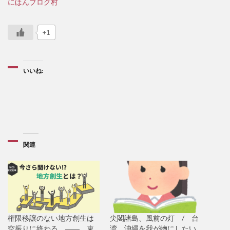
にほんブログ村
+1
いいね:
関連
権限移譲のない地方創生は
尖閣諸島、風前の灯 / 台
空振りに終わる ―― 東
湾、沖縄を我が物にしたい