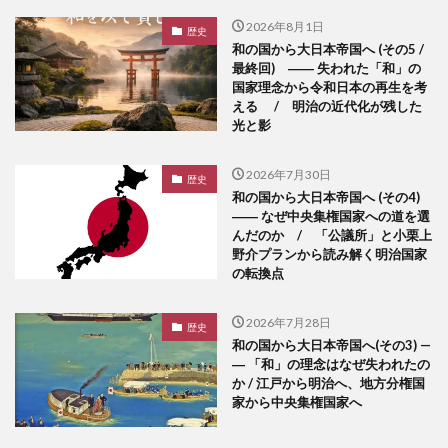
2026年8月1日
歴史
和の国から大日本帝国へ (その5 /
最終回) ―― 失われた「和」の
国家理念から令和日本の再生を考
える / 明治の近代化が残した
光と影
2026年7月30日
歴史
和の国から大日本帝国へ (その4)
―― なぜ中央集権国家への道を選
んだのか / 「公議所」と小栗上
野介プランから読み解く明治国家
の転換点
2026年7月28日
歴史
和の国から大日本帝国へ(その3) —
― 「和」の理念はなぜ失われたの
か / 江戸から明治へ、地方分権国
家から中央集権国家へ