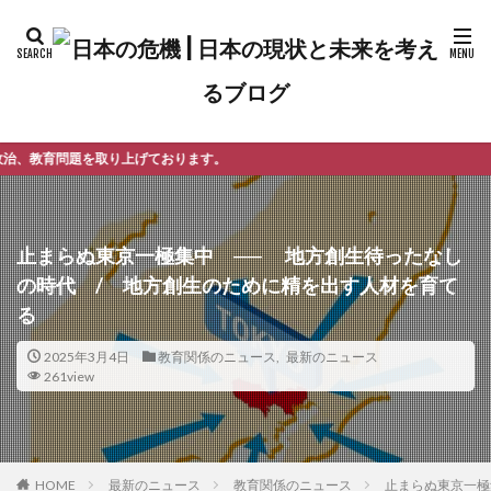
ております。
止まらぬ東京一極集中 ── 地方創生待ったなし
の時代 / 地方創生のために精を出す人材を育て
る
2025年3月4日
教育関係のニュース
,
最新のニュース
261view
最新のニュース
教育関係のニュース
止まらぬ東京一極
HOME