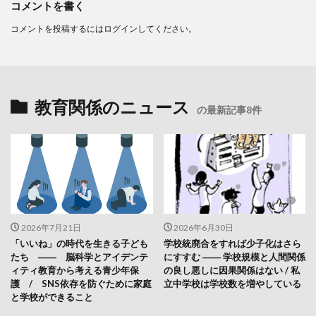
コメントを書く
コメントを投稿するには
ログイン
してください。
教育関係のニュース
の最新記事8件
2026年7月21日
2026年6月30日
「いいね」の時代を生きる子ども
学校統廃合をすれば少子化はさら
たち ―― 脳科学とアイデンテ
にすすむ ―― 学校規模と人間関係
ィティ教育から考える青少年保
の良し悪しに因果関係はない / 私
護 / SNS依存を防ぐために家庭
立中学校は学校数を増やしている
と学校ができること