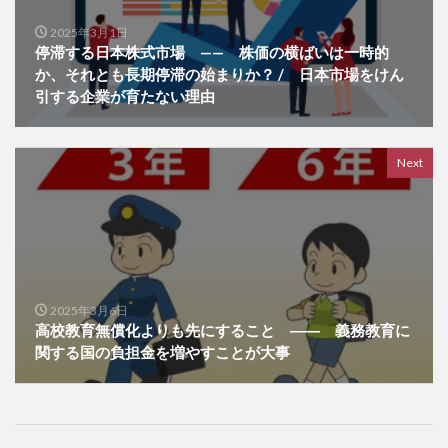
2025年3月1日
停滞する日本株式市場 —— 株価の横ばいは一時的
か、それとも長期停滞の始まりか？ / 日本市場をけん
引する企業が育たない理由
Next
2025年3月6日
高校教育無償化よりも先にすること ―― 義務教育に
関する国の負担金を増やすことが大事