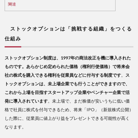
戦す
関連
る組
織」
をつ
くる
ストックオプションは「挑戦する組織」をつくる
仕組
仕組み
み
2
ストックオプション制度は、1997年の商法改正を機に導入された
コ
ーポ
ものです。あらかじめ定められた価格（権利行使価格）で将来会
レー
社の株式を購入できる権利を従業員などに付与する制度です
。
ス
トガ
トックオプションは、未上場企業でも行うことができますので、
バナ
ン
これから上場を目指すスタートアップ企業やベンチャー企業で活
ス・
発に導入されています
。未上場で、まだ株価が安いうちに低い価
コー
格で社員に株式を付与できるため、将来「IPO」（新規株式公開）
ド誕
生の
した際に、従業員に値上がり益をプレゼントできる可能性が高く
背景
なります。
3