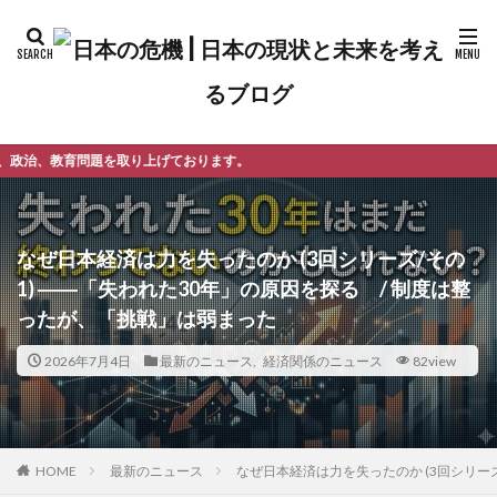
ております。
なぜ日本経済は力を失ったのか (3回シリーズ/その
1) ――「失われた30年」の原因を探る / 制度は整
ったが、「挑戦」は弱まった
2026年7月4日
最新のニュース
,
経済関係のニュース
82view
最新のニュース
なぜ日本経済は力を失ったのか (3回シリー
HOME