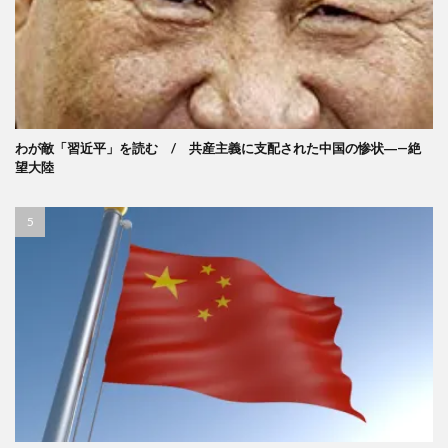
わが敵「習近平」を読む / 共産主義に支配された中国の惨状―—絶
望大陸