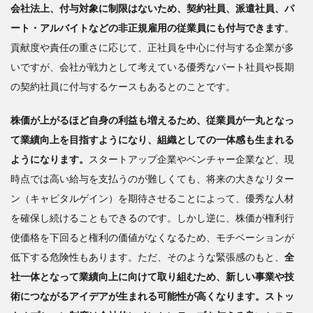
海
会社法上、付与対象に制限はないため、契約社員、派遣社員、パ
外投
ート・アルバイトなどの非正規雇用の従業員にも付与できます
。
資家
貢献度や責任の重さに応じて、正社員を中心に付与する企業が多
を呼
び込
いですが、会社が戦力として考えている優秀なパート社員や長期
むた
の契約社員に付与するケースもあるとのことです。
めの
ガバ
株価が上がるほど自身の利益も増えるため、従業員が一丸となっ
ナン
ス改
て業績向上を目指すようになり、組織としての一体感も生まれる
革
ようになります。
スタートアップ企業やベンチャー企業など、現
時点では高い給与を支払うのが難しくても、将来の大きなリター
ン（キャピタルゲイン）を期待させることによって、優秀な人材
を確保し続けることもできるのです。しかし逆に、株価が権利行
使価格を下回ると権利の価値がなくなるため、モチベーションが
低下する危険性もあります。ただ、そのような緊張感のもと、
全
社一体となって業績向上に向けて取り組むため、新しい事業や技
術につながるアイデアが生まれる可能性が高くなります。ストッ