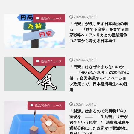
2026年8月8日
最新のニュース
「円安」が映し出す日本経済の弱
点 ――「勝てる産業」を育てる国
家戦略へ / アメリカとの産業競争
力の差から考える日本再生
2026年8月6日
最新のニュース
「円安」はなぜ止まらないのか
――「失われた30年」の本当の代
償 / 官民協調からイノベーショ
ン政策まで、日本経済再生への課
題
2026年8月4日
政治関係のニュース
「財源」はあるので消費税1%の
実現を ―― 「生活苦」世帯が
過半という現実 / 消費税減税を
選挙公約にした政党が消費減税に
反対している