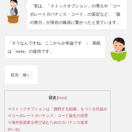
「実は、「ストックオプション」の導入や「コー
ポレートガバナンス・コード」の策定など、「陰
の努力」が現在の株高に繋がったと見ています」
「そうなんですね。ここからが本論です ↓ 表紙
は「note」の提供です」
目次
1
ス
トッ
目次
[
hide
]
クオ
プシ
ストックオプションは「挑戦する組織」をつくる仕組み
ョン
コーポレートガバナンス・コード誕生の背景
は
海外投資家を呼び込むためのガバナンス改革
「挑
いいね: