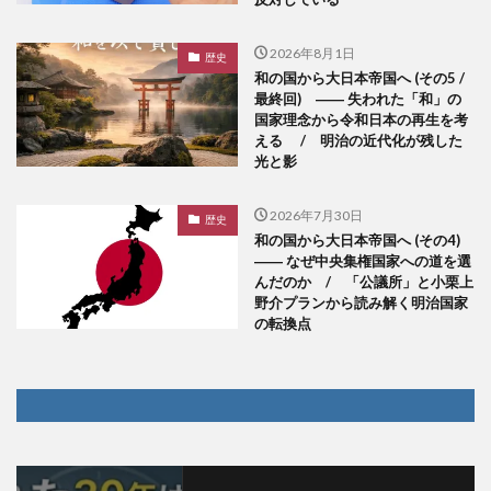
2026年8月1日
歴史
和の国から大日本帝国へ (その5 /
最終回) ―― 失われた「和」の
国家理念から令和日本の再生を考
える / 明治の近代化が残した
光と影
2026年7月30日
歴史
和の国から大日本帝国へ (その4)
―― なぜ中央集権国家への道を選
んだのか / 「公議所」と小栗上
野介プランから読み解く明治国家
の転換点