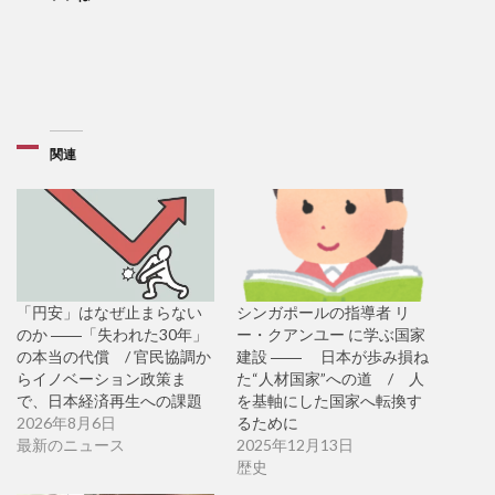
関連
「円安」はなぜ止まらない
シンガポールの指導者 リ
のか ――「失われた30年」
ー・クアンユー に学ぶ国家
の本当の代償 / 官民協調か
建設 ―― 日本が歩み損ね
らイノベーション政策ま
た“人材国家”への道 / 人
で、日本経済再生への課題
を基軸にした国家へ転換す
2026年8月6日
るために
最新のニュース
2025年12月13日
歴史