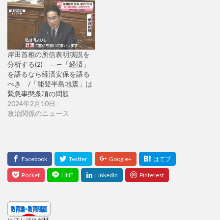
岸田首相の所信表明演説を
分析する(2) ―—「経済」
を語るなら経済安保を語る
べき /「能登半島地震」は
緊急事態条項の問題
2024年2月10日
政治関係のニュース