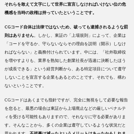
それらを敢えて文字にして世界に宣言しなければいけない位の危
機感を当時の政権は持っていたということです。
CGコード自体は法律ではないため、破っても逮捕されるような罰
則はありません
。しかし、東証の「上場規則」によって、企業は
「コードを守るか、守らないならその理由を説明（開示）しなけ
ればならない」と義務付けられています。中には、「社外取締役
を増やすよりも、業界を熟知した創業社長が迅速に決断したほう
が成長できる」という経営判断から、ある特定項目について遵守
しないことを宣言する企業もあるとのことです。それでも、構わ
ないということです。
CGコードはあくまでも指針ですが、完全に無視をして必要な報告
を怠ると、最悪の場合は東証から上場廃止などの厳しいペナルテ
ィを受ける可能性もありますので、それなりに守る必要がありま
す。そんなことから、多くの企業は遵守しているような状況だと
思われます。
不祥事は減ったというメリットはあったかもしれま