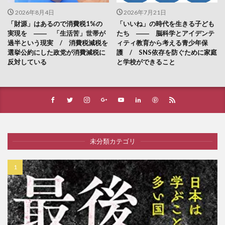
2026年8月4日
2026年7月21日
「財源」はあるので消費税1%の
「いいね」の時代を生きる子ども
実現を ―― 「生活苦」世帯が
たち ―― 脳科学とアイデンテ
過半という現実 / 消費税減税を
ィティ教育から考える青少年保
選挙公約にした政党が消費減税に
護 / SNS依存を防ぐために家庭
反対している
と学校ができること
未分類カテゴリ