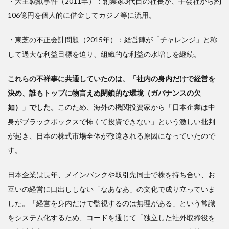
・大王製紙事件（2011年）：創業家3代目の社長が、子会社から約
106億円を個人的に借金してカジノ等に流用。
・東芝の不正会計問題（2015年）：経営陣が「チャレンジ」と称
して過大な利益目標を迫り、組織的な利益の水増しを継続。
これらの不祥事に共通していたのは、「社内の身内だけで経営を
決め、誰もトップに物言えぬ閉鎖的な環境（ガバナンスの欠
如）」でした。
このため、海外の機関投資家から「日本企業は中
身がブラックボックスで怖くて投資できない」という激しい批判
が起き、日本の株式市場全体が敬遠される原因になっていたので
す。
日本企業は長年、メインバンクや取引先同士で株を持ち合い、お
互いの経営に口出ししない「なあなあ」の文化で成り立っていま
した。「経営を身内だけで監視するのは無理がある」という常識
をシステム化するため、コードを通じて「独立した社外取締役を