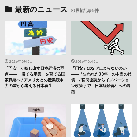
最新のニュース
の最新記事8件
2026年8月8日
2026年8月6日
「円安」が映し出す日本経済の弱
「円安」はなぜ止まらないのか
点 ――「勝てる産業」を育てる国
――「失われた30年」の本当の代
家戦略へ / アメリカとの産業競争
償 / 官民協調からイノベーショ
力の差から考える日本再生
ン政策まで、日本経済再生への課
題