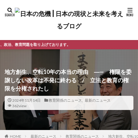
上げております。
地方創生、空転10年の本当の理由 ―— 権限を委
譲しない改革は不発に終わる / 立法と教育の権
限を分権されたし
2024年11月14日
教育関係のニュース
,
最新のニュース
362view
最新のニュース
教育関係のニュース
地方創生、空転1
HOME