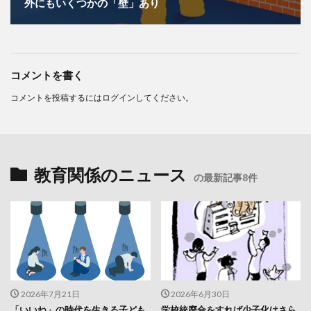
外にもいくつかの「壁」あり
コメントを書く
コメントを投稿するには
ログイン
してください。
教育関係のニュース
の最新記事8件
2026年7月21日
2026年6月30日
「いいね」の時代を生きる子ども
学校統廃合をすれば少子化はさら