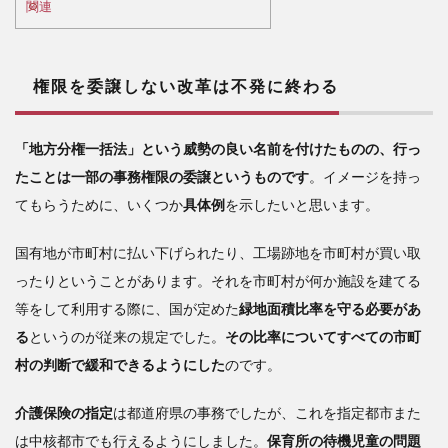
関連
に終
わる
2
権限を委譲しない改革は不発に終わる
立
法と
教育
「地方分権一括法」という威勢の良い名前を付けたものの、行っ
の権
たことは一部の事務権限の委譲というものです
。イメージを持っ
限を
分権
てもらうために、いくつか
具体例
を示したいと思います。
され
たし
国有地が市町村に払い下げられたり、工場跡地を市町村が買い取
3
ったりということがあります。それを市町村が何か施設を建てる
秋
等をして利用する際に、国が定めた
緑地面積比率を守る必要があ
田県
る
というのが従来の規定でした。
その比率についてすべての市町
の事
村の判断で緩和できるようにした
のです。
例を
検証
する
介護保険の指定
は都道府県の事務でしたが、これを指定都市また
は中核都市でも行えるようにしました。
保育所の待機児童の問題