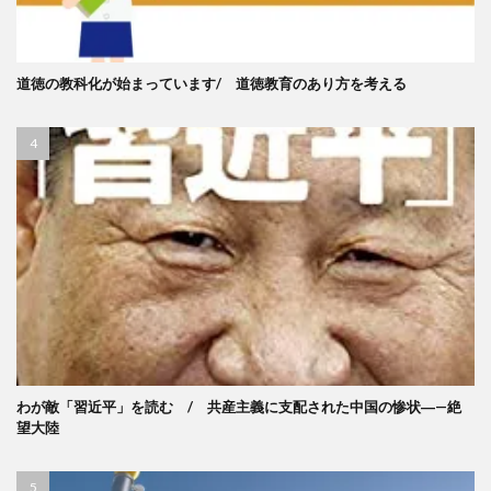
道徳の教科化が始まっています/ 道徳教育のあり方を考える
わが敵「習近平」を読む / 共産主義に支配された中国の惨状―—絶
望大陸