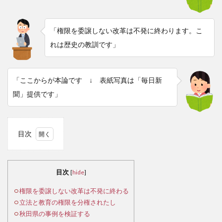
「権限を委譲しない改革は不発に終わります。こ
れは歴史の教訓です」
「ここからが本論です ↓ 表紙写真は「毎日新
聞」提供です」
目次
1
権
限を
目次
[
hide
]
委譲
しな
権限を委譲しない改革は不発に終わる
い改
立法と教育の権限を分権されたし
革は
秋田県の事例を検証する
不発