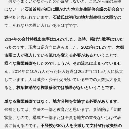
「何がうまくいかなかったのか反省しないと、これから先の展望
はない」と
石破首相が8日に開かれた地方創生閣僚会議の初会合で
述べた
と言われています。
石破氏は初代の地方創生担当大臣
なの
で、それなりの思い入れがあるはずです。
2014年の合計特殊出生率は1.42でした。当時、掲げた数字は1.8だ
った
のです。現実は逆方向に進みました。
2023年は1.2
です。
大都
市圏に人が流入している流れを変える必要があるということで、
様々な権限移譲をしたのでしょうが、その流れは止まっていませ
ん
。2014年に10.9万人だった転入超過は2023年に11.5万人に拡大
しています。人口減少・少子化が続いている中での人数拡大を見
ると、
枝葉抹消的な権限移譲では効果がないということです。
単なる権限移譲ではなく、地方分権を実施する必要があります
。
候補としては、立法の一部と教育だと思います。参議院は「盲腸
状態」なので、構成の一部または全員を地方の首長ないしは代表
者に替えるのです。
不登校が30万人を突破して文科省行政失格の