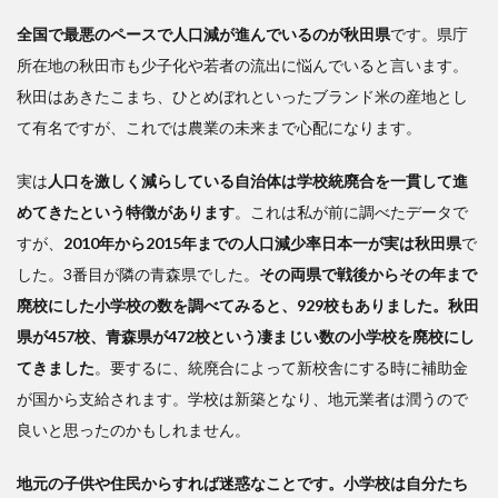
全国で最悪のペースで人口減が進んでいるのが秋田県
です。県庁
所在地の秋田市も少子化や若者の流出に悩んでいると言います。
秋田はあきたこまち、ひとめぼれといったブランド米の産地とし
て有名ですが、これでは農業の未来まで心配になります。
実は
人口を激しく減らしている自治体は学校統廃合を一貫して進
めてきたという特徴があります
。これは私が前に調べたデータで
すが、
2010年から2015年までの人口減少率日本一が実は秋田県
で
した。3番目が隣の青森県でした。
その両県で戦後からその年まで
廃校にした小学校の数を調べてみると、929校もありました。秋田
県が457校、青森県が472校という凄まじい数の小学校を廃校にし
てきました
。要するに、統廃合によって新校舎にする時に補助金
が国から支給されます。学校は新築となり、地元業者は潤うので
良いと思ったのかもしれません。
地元の子供や住民からすれば迷惑なことです。小学校は自分たち