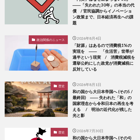
――「失われた30年」の本当の代
償 / 官民協調からイノベーショ
ン政策まで、日本経済再生への課
題
2026年8月4日
政治関係のニュース
「財源」はあるので消費税1%の
実現を ―― 「生活苦」世帯が
過半という現実 / 消費税減税を
選挙公約にした政党が消費減税に
反対している
2026年8月1日
歴史
和の国から大日本帝国へ (その5 /
最終回) ―― 失われた「和」の
国家理念から令和日本の再生を考
える / 明治の近代化が残した
光と影
2026年7月30日
歴史
和の国から大日本帝国へ (その4)