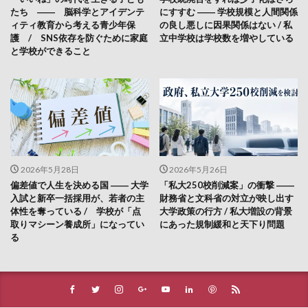
たち ―― 脳科学とアイデンテ
にすすむ ―― 学校規模と人間関係
ィティ教育から考える青少年保
の良し悪しに因果関係はない / 私
護 / SNS依存を防ぐために家庭
立中学校は学校数を増やしている
と学校ができること
2026年5月28日
2026年5月26日
偏差値で人生を決める国 ―― 大学
「私大250校削減案」の衝撃 ――
入試と新卒一括採用が、若者の主
財務省と文科省の対立が映し出す
体性を奪っている / 学校が「点
大学政策の行方 / 私大増設の背景
取りマシーン養成所」になってい
にあった規制緩和と天下り問題
る