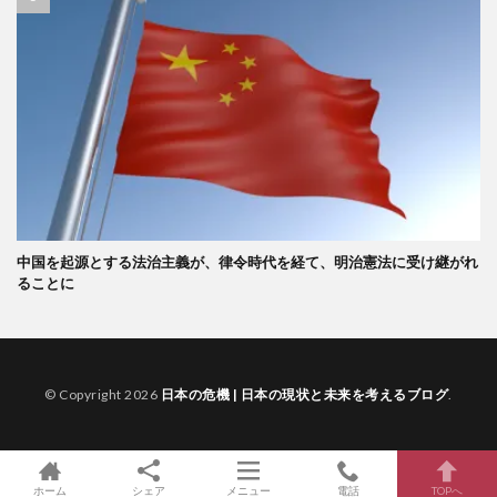
中国を起源とする法治主義が、律令時代を経て、明治憲法に受け継がれ
ることに
© Copyright 2026
日本の危機 | 日本の現状と未来を考えるブログ
.
ホーム
シェア
メニュー
電話
TOPへ