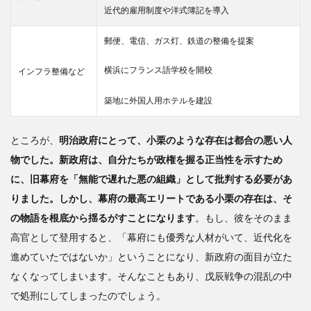
近代的雇用制度や洋式簿記を導入
郵便、電信、ガス灯、鉄道の整備を提案
横浜にフランス語学校を開校
インフラ整備など
築地に外国人用ホテルを建設
ところが、
明治政府にとって、小栗のような存在は都合の悪い人
物でした。新政府は、自分たちが政権を握る正当性を示すため
に、旧幕府を「無能で遅れた悪の組織」として批判する必要があ
りました。しかし、幕府の最高エリートである小栗の存在は、そ
の物語を根底から揺るがすことになります
。もし、彼をそのまま
高官として登用すると、「幕府にも優秀な人材がいて、近代化を
進めていたではないか」ということになり、新政府の面目が立た
なくなってしまいます。そんなこともあり、戊辰戦争の混乱の中
で処刑にしてしまったのでしょう。