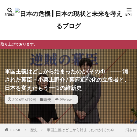
よう
軍国主義はどこから始まったのか(その4) ―― 消
された幕臣・小栗上野介 / 幕府近代化の立役者と、
日本を変えたもう一つの維新史
2026年6月9日
歴史
99view
歴史
軍国主義はどこから始まったのか(その4) ―― 消さ
HOME