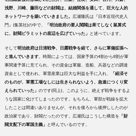
浅野、川崎、藤田などの財閥は、結婚関係を通して、巨大な人的
ネットワークを築いていきました。
広瀬隆氏は『日本近現代史入
門』(集英社)の中で、
「明治政府の要人閨閥は果てしなく鼠算式
に、財閥ピラミットの底辺を広げていった」
と述べています。
そして
明治政府は日清戦争、日露戦争を経て、さらに軍備拡張へ
と進んでいきます
。時期によっては、国家予算の4割から8割が軍
事関連予算に充てられ、その資金は軍服、造船、兵器などの調達
資金として使われ、軍需産業は巨大な利益を手に入れ、
「経済そ
のものが、軍需工場なしには生きられないよう、急速につくり変
えられていった」
のです(同上)。このように、絶えず戦争をするよ
うな国家に化けてしまったのです。もちろん、軍部が戦線を拡大
したことは間違いありませんが、それを後ろから後押ししたのが
政治家であり、財閥だったのです。広瀬氏はこうした構造を
「財
閥支配下の軍国主義」
と呼んでいるのです。