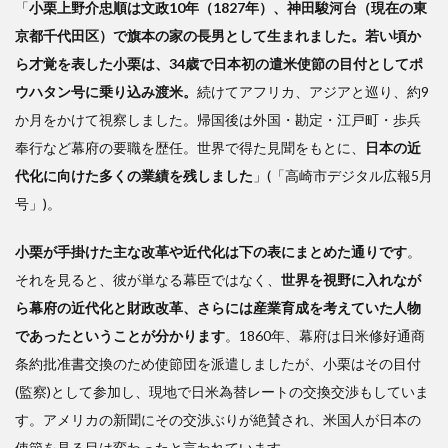
「
小栗上野介忠順は文政10年（1827年）、神田駿河台（現在の東
政治
京都千代田区）で旗本の家の長男として生まれました。若い頃か
の結
合
ら才覚を表した小栗は、34歳で日本初の遣米使節の目付としてポ
ウハタン号に乗り込み渡米。
続けてアフリカ、アジアと巡り、約9
3
か月をかけて視察しました。帰国後は外国・勘定・江戸町・歩兵
「財
奉行など幕府の要職を歴任。世界で得た見聞をもとに、
日本の近
閥支
代化に向けた多くの業績を残しました
」(「高崎市デジタル広報5月
配下
の軍
号」)。
国主
義」
小栗が手掛けた主な改革や近代化は下の表にまとめた通りです
。
はい
それを見ると、彼が単なる幕臣ではなく、
世界を視野に入れなが
かに
ら幕府の近代化と財政改革、さらには産業育成を考えていた人物
形成
され
であったということが分かります
。1860年、幕府は日米修好通商
たか
条約批准書交換のため使節団を派遣しましたが、小栗はその目付
(監察)として参加し、現地で日米為替レートの交換交渉もしていま
す。アメリカの新聞にその交渉ぶりが絶賛され、米国人が日本の
使節を見る目は変わったと言われています。