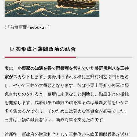
(「前橋新聞-mebuku」)
財閥形成と藩閥政治の結合
実は、
小栗家の知遇を得て両替商を営んでいた美野川利八を三井
家がスカウトします。
美野川はそれを機に三野村利左衛門と改名
し、やがて三井の大番頭となります。彼は小栗上野介が将軍に罷
免されたのを知ると、幕府に未来なしと判断し、勤皇派との接触
を開始します。戊辰戦争の勝敗の鍵を握るのは最新兵器をいかに
多く集めるかであり、そのためには莫大な軍資金が必要でした。
三井は巨額の融資を行い、新政府軍を支えたのです。
維新後、新政府の財務担当として三井側から吹田四郎兵衛が送り