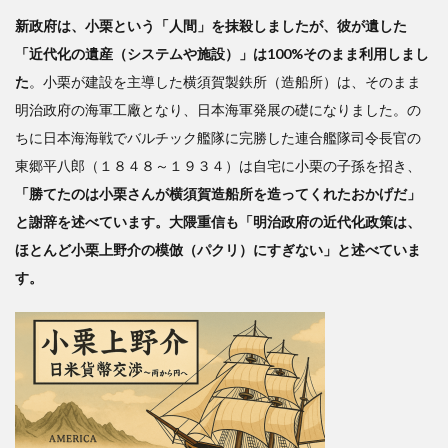
新政府は、小栗という「人間」を抹殺しましたが、彼が遺した
「近代化の遺産（システムや施設）」は100%そのまま利用しまし
た
。小栗が建設を主導した横須賀製鉄所（造船所）は、そのまま
明治政府の海軍工廠となり、日本海軍発展の礎になりました。の
ちに日本海海戦でバルチック艦隊に完勝した連合艦隊司令長官の
東郷平八郎（１８４８～１９３４）は自宅に小栗の子孫を招き、
「勝てたのは小栗さんが横須賀造船所を造ってくれたおかげだ」
と謝辞を述べています。大隈重信も「明治政府の近代化政策は、
ほとんど小栗上野介の模倣（パクリ）にすぎない」と述べていま
す。