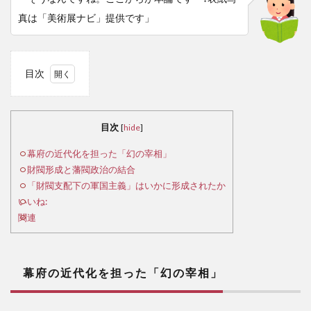
真は「美術展ナビ」提供です」
目次
1
幕
府の
目次
[
hide
]
近代
化を
幕府の近代化を担った「幻の宰相」
担っ
財閥形成と藩閥政治の結合
た
「財閥支配下の軍国主義」はいかに形成されたか
「幻
いいね:
の宰
関連
相」
2
財
幕府の近代化を担った「幻の宰相」
閥形
成と
藩閥