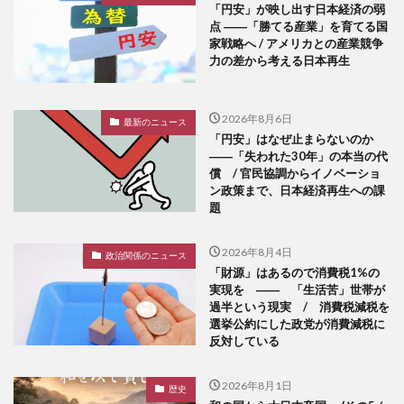
「円安」が映し出す日本経済の弱
点 ――「勝てる産業」を育てる国
家戦略へ / アメリカとの産業競争
力の差から考える日本再生
2026年8月6日
最新のニュース
「円安」はなぜ止まらないのか
――「失われた30年」の本当の代
償 / 官民協調からイノベーショ
ン政策まで、日本経済再生への課
題
2026年8月4日
政治関係のニュース
「財源」はあるので消費税1%の
実現を ―― 「生活苦」世帯が
過半という現実 / 消費税減税を
選挙公約にした政党が消費減税に
反対している
2026年8月1日
歴史