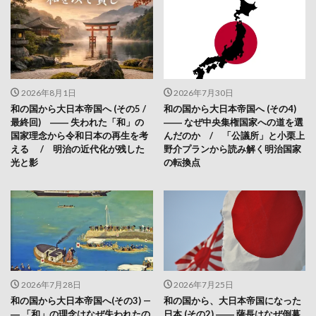
2026年8月1日
2026年7月30日
和の国から大日本帝国へ (その5 /
和の国から大日本帝国へ (その4)
最終回) ―― 失われた「和」の
―― なぜ中央集権国家への道を選
国家理念から令和日本の再生を考
んだのか / 「公議所」と小栗上
える / 明治の近代化が残した
野介プランから読み解く明治国家
光と影
の転換点
2026年7月28日
2026年7月25日
和の国から大日本帝国へ(その3) —
和の国から、大日本帝国になった
― 「和」の理念はなぜ失われたの
日本 (その2) ―― 薩長はなぜ倒幕