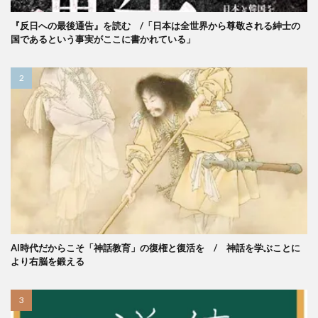
『反日への最後通告』を読む /「日本は全世界から尊敬される紳士の
国であるという事実がここに書かれている」
AI時代だからこそ「神話教育」の復権と復活を / 神話を学ぶことに
より右脳を鍛える