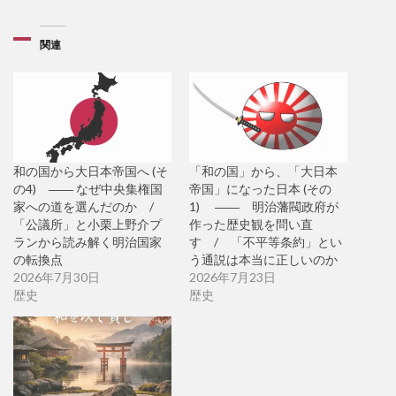
関連
和の国から大日本帝国へ (そ
「和の国」から、「大日本
の4) ―― なぜ中央集権国
帝国」になった日本 (その
家への道を選んだのか /
1) ―― 明治藩閥政府が
「公議所」と小栗上野介プ
作った歴史観を問い直
ランから読み解く明治国家
す / 「不平等条約」とい
の転換点
う通説は本当に正しいのか
2026年7月30日
2026年7月23日
歴史
歴史