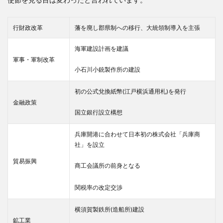
行財政改革
藩を廃し郡県制への移行、大統領制導入を主張
海軍建設計画を建議
軍事・軍制改革
小石川小銃製作所の建設
初の公式兌換紙幣(江戸横浜通用札)を発行
金融政策
国立銀行設立構想
兵庫開港に合わせて日本初の株式会社「兵庫商
社」を設立
貿易振興
商工会議所の前身となる
関税率の改定交渉
横須賀製鉄所(造船所)建設
鉱工業