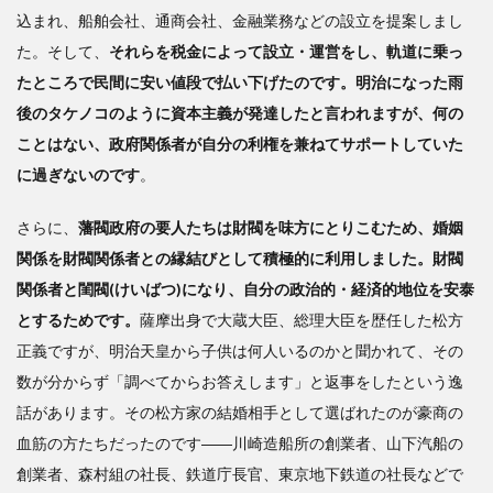
込まれ、船舶会社、通商会社、金融業務などの設立を提案しまし
た。そして、
それらを税金によって設立・運営をし、軌道に乗っ
たところで民間に安い値段で払い下げたのです。明治になった雨
後のタケノコのように資本主義が発達したと言われますが、何の
ことはない、政府関係者が自分の利権を兼ねてサポートしていた
に過ぎないのです
。
さらに、
藩閥政府の要人たちは財閥を味方にとりこむため、婚姻
関係を財閥関係者との縁結びとして積極的に利用しました。財閥
関係者と閨閥(けいばつ)になり、自分の政治的・経済的地位を安泰
とするためです。
薩摩出身で大蔵大臣、総理大臣を歴任した松方
正義ですが、明治天皇から子供は何人いるのかと聞かれて、その
数が分からず「調べてからお答えします」と返事をしたという逸
話があります。その松方家の結婚相手として選ばれたのが豪商の
血筋の方たちだったのです――川崎造船所の創業者、山下汽船の
創業者、森村組の社長、鉄道庁長官、東京地下鉄道の社長などで