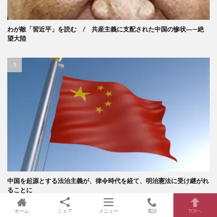
わが敵「習近平」を読む / 共産主義に支配された中国の惨状―—絶
望大陸
中国を起源とする法治主義が、律令時代を経て、明治憲法に受け継がれ
ることに
ホーム
シェア
メニュー
電話
TOPへ