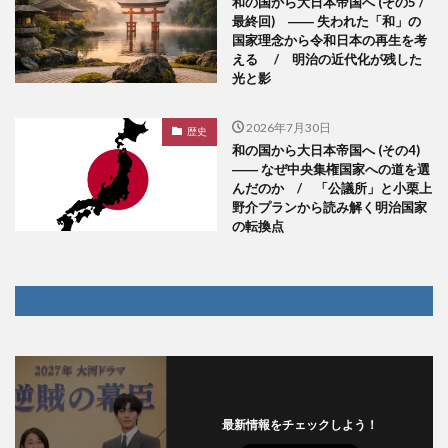
和の国から大日本帝国へ (その5 /
最終回) ―― 失われた「和」の
国家理念から令和日本の再生を考
える / 明治の近代化が残した
光と影
2026年7月30日
歴史
和の国から大日本帝国へ (その4)
―― なぜ中央集権国家への道を選
んだのか / 「公議所」と小栗上
野介プランから読み解く明治国家
の転換点
最新情報をチェックしよう！