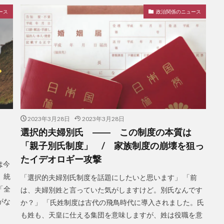
ース
政治関係のニュース
2023年3月28日
2023年3月28日
―
選択的夫婦別氏 ―― この制度の本質は
「親子別氏制度」 / 家族制度の崩壊を狙っ
たイデオロギー攻撃
は今
、統
「選択的夫婦別氏制度を話題にしたいと思います」 「前
「全
は、夫婦別姓と言っていた気がしますけど。別氏なんです
がな
か？」 「氏姓制度は古代の飛鳥時代に導入されました。氏
も姓も、天皇に仕える集団を意味しますが、姓は役職を意