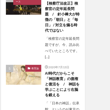
ース
【検察庁法改正】検
察官の定年延長問
題 / 針小棒大が特
徴の「朝日」と「毎
日」 / 対立を煽る時
代ではない
「検察官の定年延長問
題ですが、今、読み比
べていたところです。
[…]
2020年7月13日
教育論
AI時代だからこそ
「神話教育」の復権
と復活を / 神話を
学ぶことにより右脳
を鍛える
「「日本の神話」伝承
館、というのが東京の