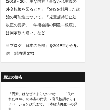
(2018～20)、主な内容「事なかれ主義の
外交転換を図るとき」「SNSを利用した政
治の可能性について」「児童虐待防止法
改正の要諦」「学術会議の問題―根底に
は国家観の違い」など
当ブログ「日本の危機」を2019年から配
信 (現在週3本)
最近の投稿
「円安」はなぜ止まらないのか ――「失わ
れた30年」の本当の代償 / 官民協調からイ
ノベーション政策まで、日本経済再生への課
題