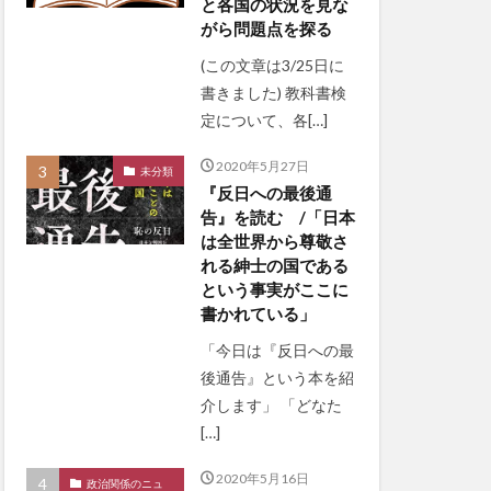
と各国の状況を見な
がら問題点を探る
(この文章は3/25日に
書きました) 教科書検
定について、各[…]
2020年5月27日
未分類
『反日への最後通
告』を読む /「日本
は全世界から尊敬さ
れる紳士の国である
という事実がここに
書かれている」
「今日は『反日への最
後通告』という本を紹
介します」 「どなた
[…]
2020年5月16日
政治関係のニュ