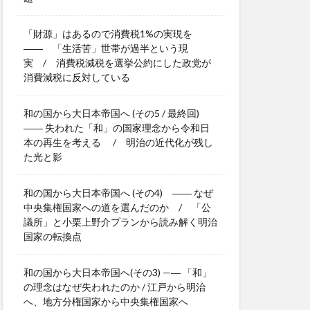
「財源」はあるので消費税1%の実現を
―― 「生活苦」世帯が過半という現
実 / 消費税減税を選挙公約にした政党が
消費減税に反対している
和の国から大日本帝国へ (その5 / 最終回)
―― 失われた「和」の国家理念から令和日
本の再生を考える / 明治の近代化が残し
た光と影
和の国から大日本帝国へ (その4) ―― なぜ
中央集権国家への道を選んだのか / 「公
議所」と小栗上野介プランから読み解く明治
国家の転換点
和の国から大日本帝国へ(その3) —― 「和」
の理念はなぜ失われたのか / 江戸から明治
へ、地方分権国家から中央集権国家へ