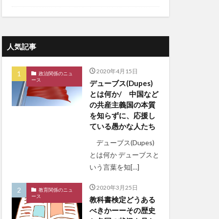
人気記事
2020年4月15日
政治関係のニュ
ース
デューブス(Dupes)
とは何か/ 中国など
の共産主義国の本質
を知らずに、応援し
ている愚かな人たち
デューブス(Dupes)
とは何か デューブスと
いう言葉を知[…]
2020年3月25日
教育関係のニュ
ース
教科書検定どうある
べきかーーその歴史