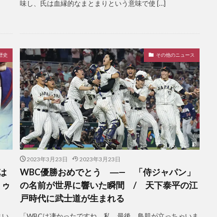
味し、氏は血縁的なまとまりという意味で使 […]
歴史
その他のニュース
2023年3月23日
2023年3月23日
は
WBC優勝おめでとう ―— 「侍ジャパン」
トゥ
の名前が世界に響いた瞬間 / 天下泰平の江
戸時代に武士道が生まれる
まい
「WBCは凄かったですね。私、最後、鳥肌が立っちゃいま