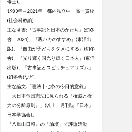
修士)。
1983年～2021年 都内私立中・高一貫校
(社会科教諭)
主な著書:『古事記と日本のかたち』(幻冬
舎、2024)、『親バカのすすめ』(東洋出
版)、『自由が子どもをダメにする』(幻冬
舎)、『光り輝く国光り輝く日本人』(東洋
出版)、『古事記とスピリチュアリズム』
(幻冬舎)など。
主な論文:「憲法十七条の今日的意義」
「大日本帝国憲法に見られる『権威と権
力の分離原則』」(以上、月刊誌『日本』
日本学協会)。
『八重山日報』の「論壇」で評論活動