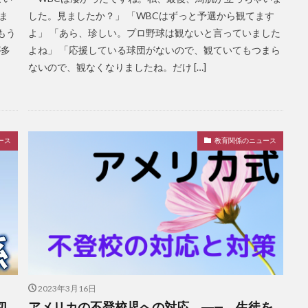
ま
した。見ましたか？」 「WBCはずっと予選から観てます
もう
よ」 「あら、珍しい。プロ野球は観ないと言っていました
が多
よね」 「応援している球団がないので、観ていてもつまら
ないので、観なくなりましたね。だけ […]
ース
教育関係のニュース
2023年3月16日
切
アメリカの不登校児への対応 ―— 生徒を