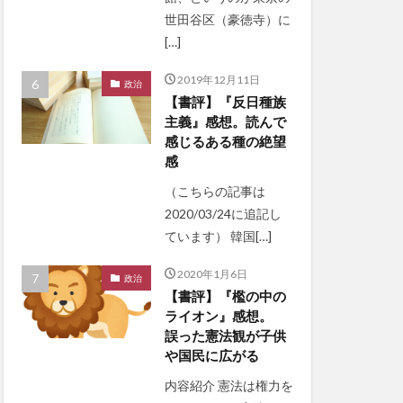
世田谷区（豪徳寺）に
[…]
2019年12月11日
政治
【書評】『反日種族
主義』感想。読んで
感じるある種の絶望
感
（こちらの記事は
2020/03/24に追記し
ています） 韓国[…]
2020年1月6日
政治
【書評】『檻の中の
ライオン』感想。
誤った憲法観が子供
や国民に広がる
内容紹介 憲法は権力を