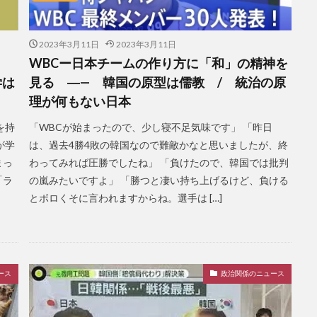
2023年3月11日
2023年3月11日
—
WBCー日本チームの作り方に「和」の精神を
学は
見る ―— 韓国の原型は儒教 / 統治の原
理が何もない日本
を持
「WBCが始まったので、少し寝不足気味です」 「昨日
が学
は、過去4勝4敗の韓国なので難敵かなと思いましたが、終
まっ
わってみれば圧勝でしたね」 「負けたので、韓国では批判
「ラ
の嵐みたいですよ」 「勝つと凄い持ち上げるけど、負ける
とボロくそに言われますからね。選手は […]
ース
政治関係のニュース