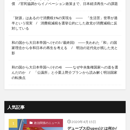
償 / 官民協調からイノベーション政策まで、日本経済再生への課題
「財源」はあるので消費税1%の実現を ―― 「生活苦」世帯が過
半という現実 / 消費税減税を選挙公約にした政党が消費減税に反
対している
和の国から大日本帝国へ (その5 / 最終回) ―― 失われた「和」の国
家理念から令和日本の再生を考える / 明治の近代化が残した光と
影
和の国から大日本帝国へ (その4) ―― なぜ中央集権国家への道を選
んだのか / 「公議所」と小栗上野介プランから読み解く明治国家
の転換点
人気記事
2020年4月15日
政治関係のニュース
デューブス(Dupes)とは何か/