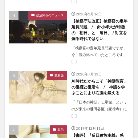
[…]
2020年5月16日
政治関係のニュース
【検察庁法改正】検察官の定年
延長問題 / 針小棒大が特徴
の「朝日」と「毎日」 / 対立を
煽る時代ではない
「検察官の定年延長問題ですが、
今、読み比べていたところです。
[…]
2020年7月13日
教育論
AI時代だからこそ「神話教育」
の復権と復活を / 神話を学
ぶことにより右脳を鍛える
「「日本の神話」伝承館、という
のが東京の世田谷区（豪徳寺）に
[…]
2019年12月11日
政治
【書評】『反日種族主義』感