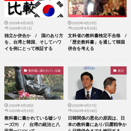
2020年4月30日
2020年4月29日
2020年5月1日
2020年4月30日
独立か併合か / 国のあり方
文科省の教科書検定不合格 /
を、台湾と韓国、そしてハワ
「歴史教科書」を通して韓国
イを例にとって検証する
併合を考える
教科書に書かれている嘘
政治
2020年4月28日
2020年4月27日
2020年4月29日
2020年4月28日
教科書に書かれている嘘シリ
日韓関係の悪化の原因は、日
ーズ(9) / 台湾の統治と八
本の教科書にあり/日露戦争か
田與一について
ら日韓併合までを検証する