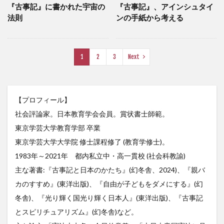
『古事記』に書かれた宇宙の
『古事記』、アインシュタイ
法則
ンの手紙から考える
1
2
3
Next
【プロフィール】
社会評論家。日本教育学会会員。賞状書士師範。
東京学芸大学教育学部 卒業
東京学芸大学大学院 修士課程修了 (教育学修士)。
1983年～2021年 都内私立中・高一貫校 (社会科教諭)
主な著書:『古事記と日本のかたち』(幻冬舎、2024)、『親バ
カのすすめ』(東洋出版)、『自由が子どもをダメにする』(幻
冬舎)、『光り輝く国光り輝く日本人』(東洋出版)、『古事記
とスピリチュアリズム』(幻冬舎)など。