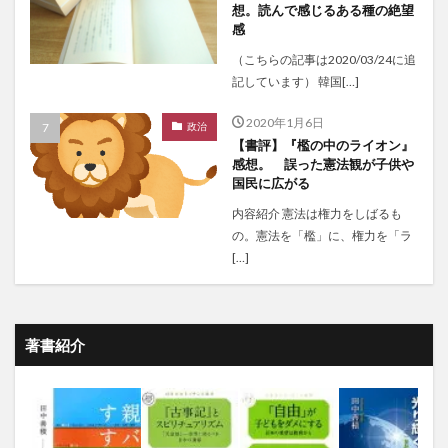
想。読んで感じるある種の絶望
感
（こちらの記事は2020/03/24に追
記しています） 韓国[…]
2020年1月6日
政治
【書評】『檻の中のライオン』
感想。 誤った憲法観が子供や
国民に広がる
内容紹介 憲法は権力をしばるも
の。憲法を「檻」に、権力を「ラ
[…]
著書紹介