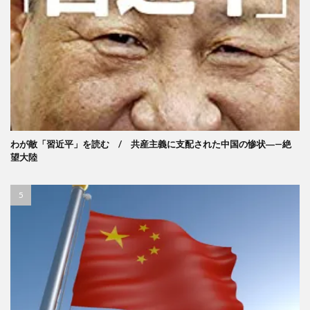
わが敵「習近平」を読む / 共産主義に支配された中国の惨状―—絶
望大陸