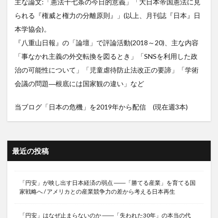
主な論文:「憲法十七条の今日的意義」「大日本帝国憲法に見
られる『権威と権力の分離原則』」(以上、月刊誌『日本』日
本学協会)。
『八重山日報』の「論壇」で評論活動(2018～20)、主な内容
「事なかれ主義の外交転換を図るとき」「SNSを利用した政
治の可能性について」「児童虐待防止法改正の要諦」「学術
会議の問題―根底には国家観の違い」など
当ブログ「日本の危機」を2019年から配信 (現在週3本)
最近の投稿
「円安」が映し出す日本経済の弱点 ――「勝てる産業」を育てる国
家戦略へ / アメリカとの産業競争力の差から考える日本再生
「円安」はなぜ止まらないのか ――「失われた30年」の本当の代