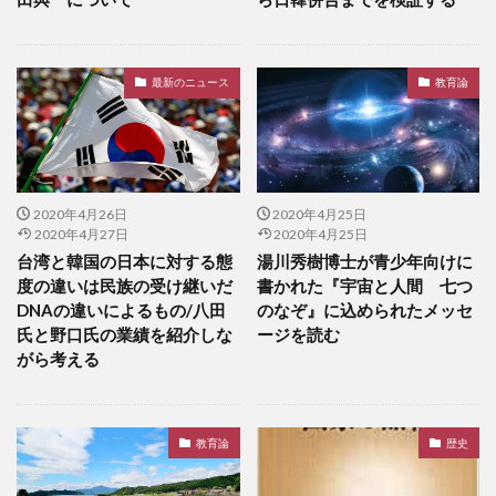
最新のニュース
教育論
2020年4月26日
2020年4月25日
2020年4月27日
2020年4月25日
台湾と韓国の日本に対する態
湯川秀樹博士が青少年向けに
度の違いは民族の受け継いだ
書かれた『宇宙と人間 七つ
DNAの違いによるもの/八田
のなぞ』に込められたメッセ
氏と野口氏の業績を紹介しな
ージを読む
がら考える
教育論
歴史