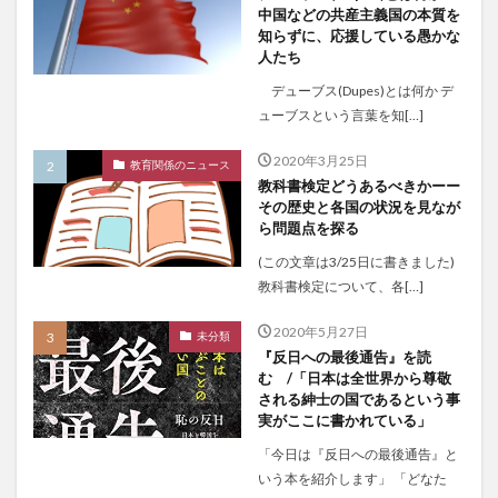
中国などの共産主義国の本質を
知らずに、応援している愚かな
人たち
デューブス(Dupes)とは何か デ
ューブスという言葉を知[…]
2020年3月25日
教育関係のニュース
教科書検定どうあるべきかーー
その歴史と各国の状況を見なが
ら問題点を探る
(この文章は3/25日に書きました)
教科書検定について、各[…]
2020年5月27日
未分類
『反日への最後通告』を読
む /「日本は全世界から尊敬
される紳士の国であるという事
実がここに書かれている」
「今日は『反日への最後通告』と
いう本を紹介します」 「どなた