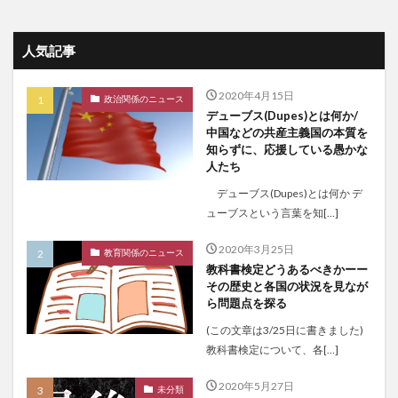
人気記事
2020年4月15日
政治関係のニュース
デューブス(Dupes)とは何か/
中国などの共産主義国の本質を
知らずに、応援している愚かな
人たち
デューブス(Dupes)とは何か デ
ューブスという言葉を知[…]
2020年3月25日
教育関係のニュース
教科書検定どうあるべきかーー
その歴史と各国の状況を見なが
ら問題点を探る
(この文章は3/25日に書きました)
教科書検定について、各[…]
2020年5月27日
未分類