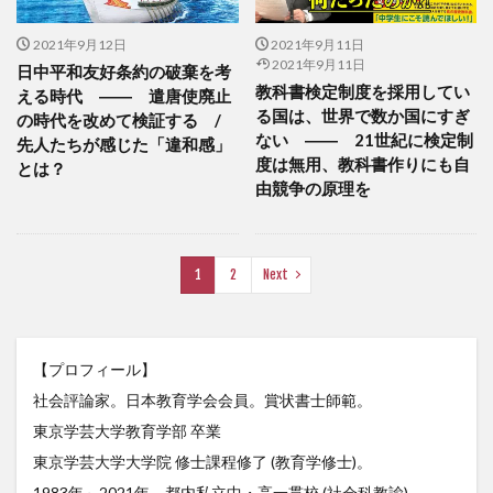
2021年9月12日
2021年9月11日
2021年9月11日
日中平和友好条約の破棄を考
教科書検定制度を採用してい
える時代 ―― 遣唐使廃止
る国は、世界で数か国にすぎ
の時代を改めて検証する /
ない ―― 21世紀に検定制
先人たちが感じた「違和感」
度は無用、教科書作りにも自
とは？
由競争の原理を
1
2
Next
【プロフィール】
社会評論家。日本教育学会会員。賞状書士師範。
東京学芸大学教育学部 卒業
東京学芸大学大学院 修士課程修了 (教育学修士)。
1983年～2021年 都内私立中・高一貫校 (社会科教諭)