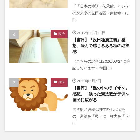
「「日本の神話」伝承館、という
のが東京の世田谷区（豪徳寺）に
[…]
2019年12月11日
政治
【書評】『反日種族主義』感
想。読んで感じるある種の絶望
感
（こちらの記事は2020/03/24に追
記しています） 韓国[…]
2020年1月6日
政治
【書評】『檻の中のライオン』
感想。 誤った憲法観が子供や
国民に広がる
内容紹介 憲法は権力をしばるも
の。憲法を「檻」に、権力を「ラ
[…]