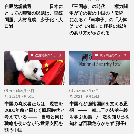
自民党総裁選 ―― 日本に
『三国志』の時代――権力闘
とっての喫緊の課題は、皇統
争がその後の中国の「伝統」
問題、人材育成、少子化・人
になる / 『韓非子』の「大体
口減
(だいたい)篇」に理想の統治
のあり方が示される
政治関係のニュース
政治関係のニュース
2021年9月16日
2021年9月16日
2021年9月16日
2021年9月16日
中国の為政者たちは、現在を
中国など強権国家を支える思
2000年前と同じく戦国時代と
想 ―― 韓非子の法治主義
考えている ―― 当時と同じ
を学ぶ意義 / 敵を知り己を
戦略を使いながら世界支配を
知れば百戦危うからず(孫子)
狙う中国