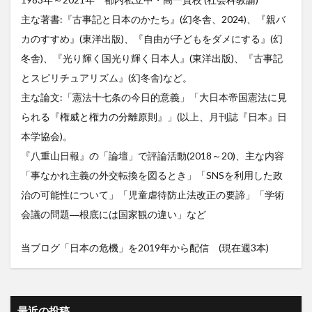
主な著書:『古事記と日本のかたち』(幻冬舎、2024)、『親バ
カのすすめ』(東洋出版)、『自由が子どもをダメにする』(幻
冬舎)、『光り輝く国光り輝く日本人』(東洋出版)、『古事記
とスピリチュアリズム』(幻冬舎)など。
主な論文:「憲法十七条の今日的意義」「大日本帝国憲法に見
られる『権威と権力の分離原則』」(以上、月刊誌『日本』日
本学協会)。
『八重山日報』の「論壇」で評論活動(2018～20)、主な内容
「事なかれ主義の外交転換を図るとき」「SNSを利用した政
治の可能性について」「児童虐待防止法改正の要諦」「学術
会議の問題―根底には国家観の違い」など
当ブログ「日本の危機」を2019年から配信 (現在週3本)
最近の投稿