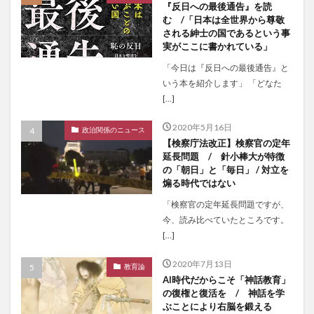
『反日への最後通告』を読
む /「日本は全世界から尊敬
される紳士の国であるという事
実がここに書かれている」
「今日は『反日への最後通告』と
いう本を紹介します」 「どなた
[…]
2020年5月16日
政治関係のニュース
【検察庁法改正】検察官の定年
延長問題 / 針小棒大が特徴
の「朝日」と「毎日」 / 対立を
煽る時代ではない
「検察官の定年延長問題ですが、
今、読み比べていたところです。
[…]
2020年7月13日
教育論
AI時代だからこそ「神話教育」
の復権と復活を / 神話を学
ぶことにより右脳を鍛える