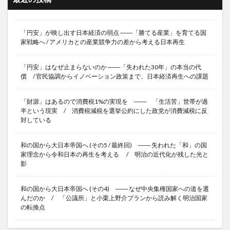
「円安」が映し出す日本経済の弱点 ――「勝てる産業」を育てる国
家戦略へ / アメリカとの産業競争力の差から考える日本再生
「円安」はなぜ止まらないのか ――「失われた30年」の本当の代
償 / 官民協調からイノベーション政策まで、日本経済再生への課題
「財源」はあるので消費税1%の実現を ―― 「生活苦」世帯が過
半という現実 / 消費税減税を選挙公約にした政党が消費減税に反
対している
和の国から大日本帝国へ (その5 / 最終回) ―― 失われた「和」の国
家理念から令和日本の再生を考える / 明治の近代化が残した光と
影
和の国から大日本帝国へ (その4) ―― なぜ中央集権国家への道を選
んだのか / 「公議所」と小栗上野介プランから読み解く明治国家
の転換点