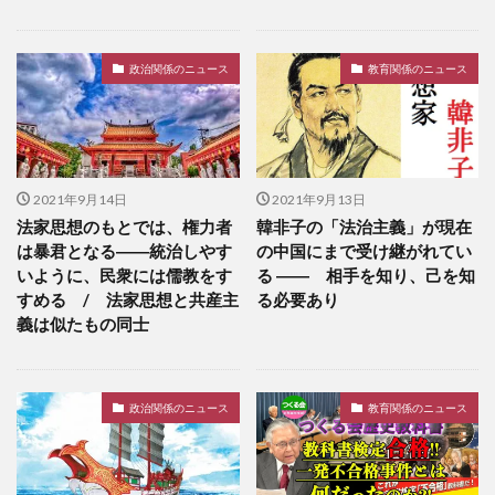
政治関係のニュース
教育関係のニュース
2021年9月14日
2021年9月13日
法家思想のもとでは、権力者
韓非子の「法治主義」が現在
は暴君となる――統治しやす
の中国にまで受け継がれてい
いように、民衆には儒教をす
る ―― 相手を知り、己を知
すめる / 法家思想と共産主
る必要あり
義は似たもの同士
政治関係のニュース
教育関係のニュース