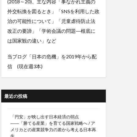
(2018～20)、主な内容「事なかれ主義の
外交転換を図るとき」「SNSを利用した政
治の可能性について」「児童虐待防止法
改正の要諦」「学術会議の問題―根底に
は国家観の違い」など
当ブログ「日本の危機」を2019年から配
信 (現在週3本)
最近の投稿
「円安」が映し出す日本経済の弱点
――「勝てる産業」を育てる国家戦略へ / ア
メリカとの産業競争力の差から考える日本再
生