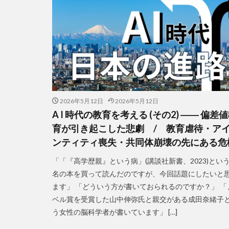
2026年5月12日
2026年5月12日
A I 時代の教育を考える (その2) ―― 偏差
育が引き起こした悲劇 / 教育虐待・ア
ンティティ喪失・共同体崩壊の先にある危
「「『高学歴親』という病」(講談社新書、2023)とい
名の本を買って読んだのですが、今回話題にしたいと
ます」 「どういう方が書いておられるのですか？」 「
ベル賞を受賞した山中伸弥氏と親交がある成田奈緒子
う女性の脳科学者が書いています」 […]