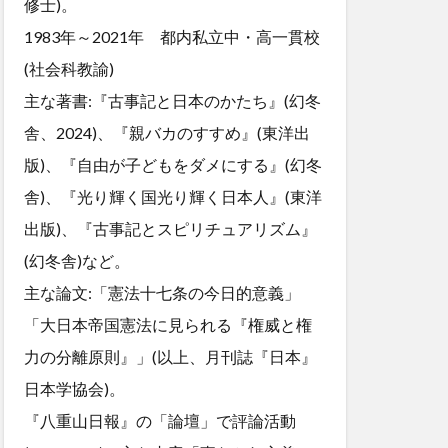
修士)。
1983年～2021年 都内私立中・高一貫校
(社会科教諭)
主な著書:『古事記と日本のかたち』(幻冬
舎、2024)、『親バカのすすめ』(東洋出
版)、『自由が子どもをダメにする』(幻冬
舎)、『光り輝く国光り輝く日本人』(東洋
出版)、『古事記とスピリチュアリズム』
(幻冬舎)など。
主な論文:「憲法十七条の今日的意義」
「大日本帝国憲法に見られる『権威と権
力の分離原則』」(以上、月刊誌『日本』
日本学協会)。
『八重山日報』の「論壇」で評論活動