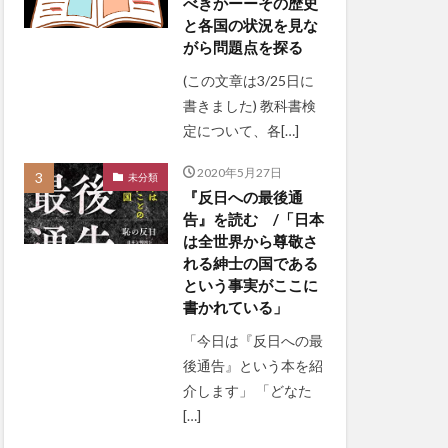
べきかーーその歴史
と各国の状況を見な
がら問題点を探る
(この文章は3/25日に
書きました) 教科書検
定について、各[…]
2020年5月27日
未分類
『反日への最後通
告』を読む /「日本
は全世界から尊敬さ
れる紳士の国である
という事実がここに
書かれている」
「今日は『反日への最
後通告』という本を紹
介します」 「どなた
[…]