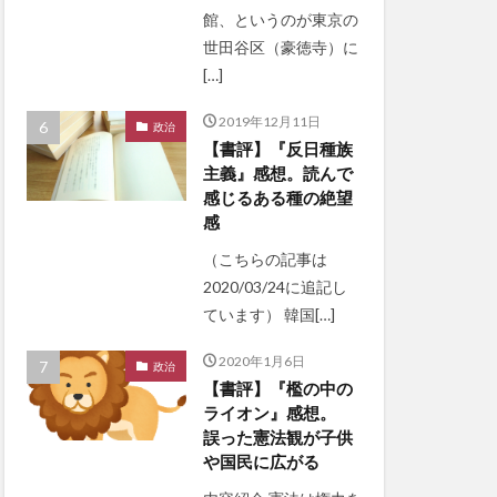
館、というのが東京の
世田谷区（豪徳寺）に
[…]
2019年12月11日
政治
【書評】『反日種族
主義』感想。読んで
感じるある種の絶望
感
（こちらの記事は
2020/03/24に追記し
ています） 韓国[…]
2020年1月6日
政治
【書評】『檻の中の
ライオン』感想。
誤った憲法観が子供
や国民に広がる