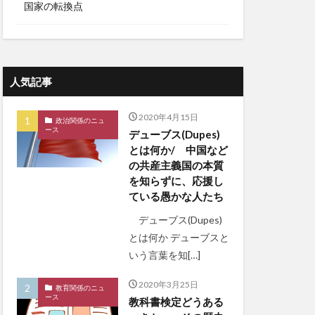
国家の転換点
人気記事
2020年4月15日
政治関係のニュ
ース
デューブス(Dupes)
とは何か/ 中国など
の共産主義国の本質
を知らずに、応援し
ている愚かな人たち
デューブス(Dupes)
とは何か デューブスと
いう言葉を知[…]
2020年3月25日
教育関係のニュ
ース
教科書検定どうある