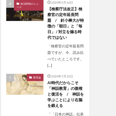
2020年5月16日
政治関係のニュ
ース
【検察庁法改正】検
察官の定年延長問
題 / 針小棒大が特
徴の「朝日」と「毎
日」 / 対立を煽る時
代ではない
「検察官の定年延長問
題ですが、今、読み比
べていたところです。
[…]
2020年7月13日
教育論
AI時代だからこそ
「神話教育」の復権
と復活を / 神話を
学ぶことにより右脳
を鍛える
「「日本の神話」伝承