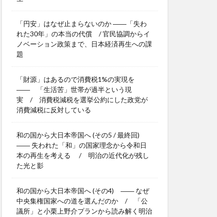
「円安」はなぜ止まらないのか ――「失わ
れた30年」の本当の代償 / 官民協調からイ
ノベーション政策まで、日本経済再生への課
題
「財源」はあるので消費税1%の実現を
―― 「生活苦」世帯が過半という現
実 / 消費税減税を選挙公約にした政党が
消費減税に反対している
和の国から大日本帝国へ (その5 / 最終回)
―― 失われた「和」の国家理念から令和日
本の再生を考える / 明治の近代化が残し
た光と影
和の国から大日本帝国へ (その4) ―― なぜ
中央集権国家への道を選んだのか / 「公
議所」と小栗上野介プランから読み解く明治