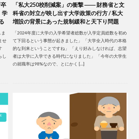
新卒
「私大250校削減案」の衝撃 ―― 財務省と文
 学
科省の対立が映し出す大学政策の行方 / 私大
る
増設の背景にあった規制緩和と天下り問題
しま
「2024年度に大学の入学希望者総数が入学定員総数を初め
ませ
て下回るという事態が起きました」 「大学全入時代の本格
す
的な到来ということですね」 「えり好みしなければ、志望
らし
者は大学に入学できる時代になりました」 「今年の大学生
の就職率は98%なので、とにかく […]