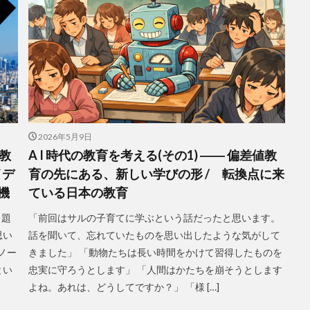
2026年5月9日
値教
A I 時代の教育を考える(その1) ―― 偏差値教
イデ
育の先にある、新しい学びの形 / 転換点に来
機
ている日本の教育
う題
「前回はサルの子育てに学ぶという話だったと思います。
思い
話を聞いて、忘れていたものを思い出したような気がして
ノー
きました」 「動物たちは長い時間をかけて習得したものを
とい
忠実に守ろうとします」 「人間はかたちを崩そうとします
よね。あれは、どうしてですか？」 「様 […]