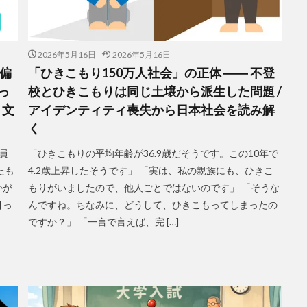
2026年5月16日
2026年5月16日
偏
「ひきこもり150万人社会」の正体 ―― 不登
っ
校とひきこもりは同じ土壌から派生した問題 /
う文
アイデンティティ喪失から日本社会を読み解
く
員
「ひきこもりの平均年齢が36.9歳だそうです。この10年で
たも
4.2歳上昇したそうです」 「実は、私の親族にも、ひきこ
かが
もりがいましたので、他人ごとではないのです」 「そうな
引っ
んですね。ちなみに、どうして、ひきこもってしまったの
ですか？」 「一言で言えば、完 […]