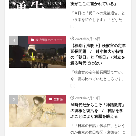
実がここに書かれている」
「今日は『反日への最後通告』と
いう本を紹介します」 「どなた
[…]
2020年5月16日
政治関係のニュース
【検察庁法改正】検察官の定年
延長問題 / 針小棒大が特徴
の「朝日」と「毎日」 / 対立を
煽る時代ではない
「検察官の定年延長問題ですが、
今、読み比べていたところです。
[…]
2020年7月13日
教育論
AI時代だからこそ「神話教育」
の復権と復活を / 神話を学
ぶことにより右脳を鍛える
「「日本の神話」伝承館、という
のが東京の世田谷区（豪徳寺）に