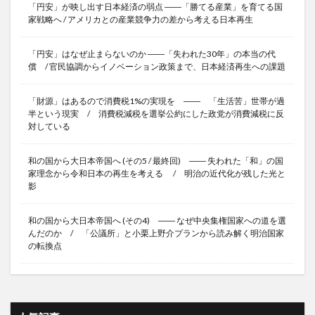
「円安」が映し出す日本経済の弱点 ――「勝てる産業」を育てる国
家戦略へ / アメリカとの産業競争力の差から考える日本再生
「円安」はなぜ止まらないのか ――「失われた30年」の本当の代
償 / 官民協調からイノベーション政策まで、日本経済再生への課題
「財源」はあるので消費税1%の実現を ―― 「生活苦」世帯が過
半という現実 / 消費税減税を選挙公約にした政党が消費減税に反
対している
和の国から大日本帝国へ (その5 / 最終回) ―― 失われた「和」の国
家理念から令和日本の再生を考える / 明治の近代化が残した光と
影
和の国から大日本帝国へ (その4) ―― なぜ中央集権国家への道を選
んだのか / 「公議所」と小栗上野介プランから読み解く明治国家
の転換点