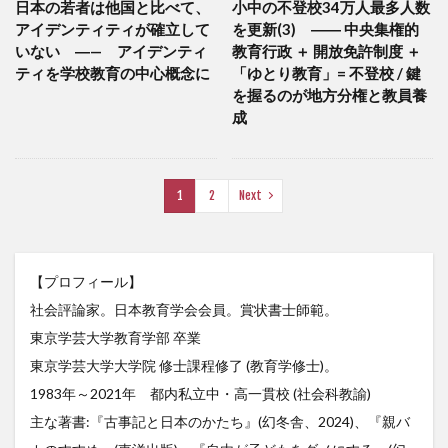
日本の若者は他国と比べて、
小中の不登校34万人最多人数
アイデンティティが確立して
を更新(3) ―― 中央集権的
いない ―— アイデンティ
教育行政 ＋ 開放免許制度 ＋
ティを学校教育の中心概念に
「ゆとり教育」= 不登校 / 鍵
を握るのが地方分権と教員養
成
1
2
Next
【プロフィール】
社会評論家。日本教育学会会員。賞状書士師範。
東京学芸大学教育学部 卒業
東京学芸大学大学院 修士課程修了 (教育学修士)。
1983年～2021年 都内私立中・高一貫校 (社会科教諭)
主な著書:『古事記と日本のかたち』(幻冬舎、2024)、『親バ