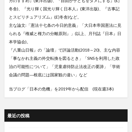
カのすすめ』(東洋出版)、『自由が子どもをダメにする』(幻
冬舎)、『光り輝く国光り輝く日本人』(東洋出版)、『古事記
とスピリチュアリズム』(幻冬舎)など。
主な論文:「憲法十七条の今日的意義」「大日本帝国憲法に見
られる『権威と権力の分離原則』」(以上、月刊誌『日本』日
本学協会)。
『八重山日報』の「論壇」で評論活動(2018～20)、主な内容
「事なかれ主義の外交転換を図るとき」「SNSを利用した政
治の可能性について」「児童虐待防止法改正の要諦」「学術
会議の問題―根底には国家観の違い」など
当ブログ「日本の危機」を2019年から配信 (現在週3本)
最近の投稿