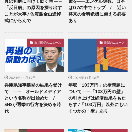
真の和解に向けて動く時 ―—
策を―—エンゲル係数、日本
「反日病」の原因を探り出す
はG7の中でトップ / 近い
ことが大事 / 佐渡島金山追悼
将来の食料危機に備える必要
式にからんで
あり
政治関係のニュース
最新のニュース
2024年11月19日
2024年11月16日
兵庫県知事選挙の結果を受け
年収「103万円」の壁問題に
て ―— オールドメディア
ついて ―—「103万円の壁」
という名称が出始めた /
の引き上げは経済効果をもた
SNSが選挙の行方を決める時
らす /「103万円」以外にもい
代
くつかの「壁」あり