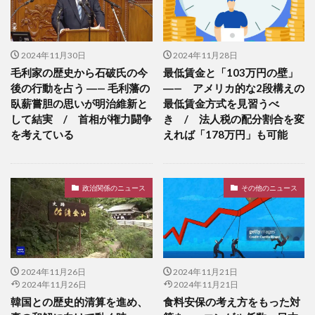
2024年11月30日
2024年11月28日
毛利家の歴史から石破氏の今
最低賃金と「103万円の壁」
後の行動を占う ―— 毛利藩の
―— アメリカ的な2段構えの
臥薪嘗胆の思いが明治維新と
最低賃金方式を見習うべ
して結実 / 首相が権力闘争
き / 法人税の配分割合を変
を考えている
えれば「178万円」も可能
政治関係のニュース
その他のニュース
2024年11月26日
2024年11月21日
2024年11月26日
2024年11月21日
韓国との歴史的清算を進め、
食料安保の考え方をもった対