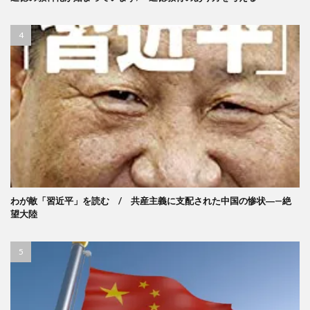
わが敵「習近平」を読む / 共産主義に支配された中国の惨状―—絶
望大陸