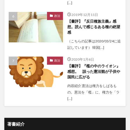
[…]
2019年12月11日
政治
【書評】『反日種族主義』感
想。読んで感じるある種の絶望
感
（こちらの記事は2020/03/24に追
記しています） 韓国[…]
2020年1月6日
政治
【書評】『檻の中のライオン』
感想。 誤った憲法観が子供や
国民に広がる
内容紹介 憲法は権力をしばるも
の。憲法を「檻」に、権力を「ラ
[…]
著書紹介