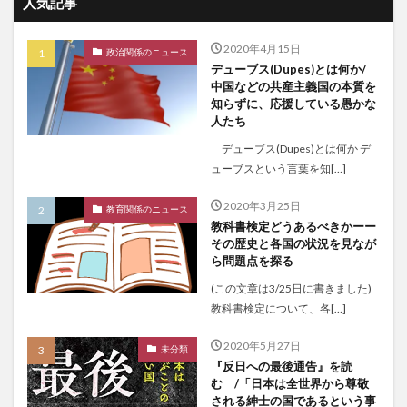
人気記事
2020年4月15日
政治関係のニュース
デューブス(Dupes)とは何か/
中国などの共産主義国の本質を
知らずに、応援している愚かな
人たち
デューブス(Dupes)とは何か デ
ューブスという言葉を知[…]
2020年3月25日
教育関係のニュース
教科書検定どうあるべきかーー
その歴史と各国の状況を見なが
ら問題点を探る
(この文章は3/25日に書きました)
教科書検定について、各[…]
2020年5月27日
未分類
『反日への最後通告』を読
む /「日本は全世界から尊敬
される紳士の国であるという事