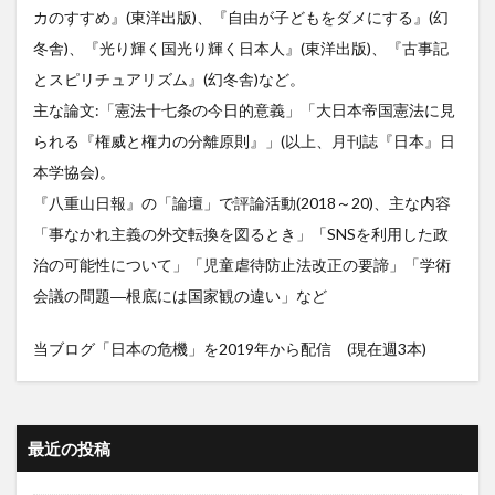
カのすすめ』(東洋出版)、『自由が子どもをダメにする』(幻
冬舎)、『光り輝く国光り輝く日本人』(東洋出版)、『古事記
とスピリチュアリズム』(幻冬舎)など。
主な論文:「憲法十七条の今日的意義」「大日本帝国憲法に見
られる『権威と権力の分離原則』」(以上、月刊誌『日本』日
本学協会)。
『八重山日報』の「論壇」で評論活動(2018～20)、主な内容
「事なかれ主義の外交転換を図るとき」「SNSを利用した政
治の可能性について」「児童虐待防止法改正の要諦」「学術
会議の問題―根底には国家観の違い」など
当ブログ「日本の危機」を2019年から配信 (現在週3本)
最近の投稿