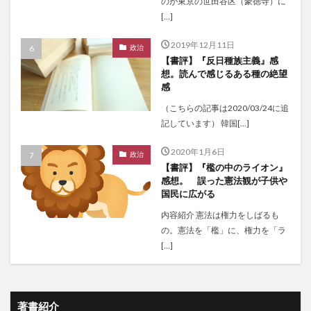
のが東京の世田谷区（豪徳寺）に
[…]
2019年12月11日
政治
【書評】『反日種族主義』感
想。読んで感じるある種の絶望
感
（こちらの記事は2020/03/24に追
記しています） 韓国[…]
2020年1月6日
政治
【書評】『檻の中のライオン』
感想。 誤った憲法観が子供や
国民に広がる
内容紹介 憲法は権力をしばるも
の。憲法を「檻」に、権力を「ラ
[…]
著書紹介