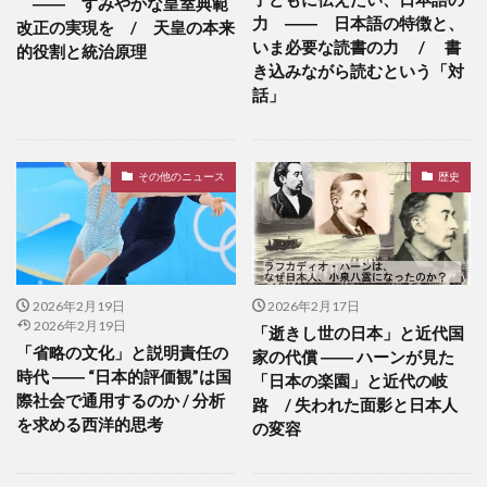
―― すみやかな皇室典範
力 ―― 日本語の特徴と、
改正の実現を / 天皇の本来
いま必要な読書の力 / 書
的役割と統治原理
き込みながら読むという「対
話」
その他のニュース
歴史
2026年2月19日
2026年2月17日
2026年2月19日
「逝きし世の日本」と近代国
「省略の文化」と説明責任の
家の代償 ―― ハーンが見た
時代 ―― “日本的評価観”は国
「日本の楽園」と近代の岐
際社会で通用するのか / 分析
路 / 失われた面影と日本人
を求める西洋的思考
の変容