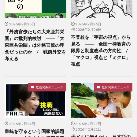
2026年2月28日
2026年2月26日
2026年2月26日
『外務官僚たちの大東亜共栄
不登校を「宇宙の視点」から
圏』の批判的検討 ――「大
見る ―― 全国一律教育の
東亜共栄圏」は外務官僚の理
限界と制度改革の方向性 /
念だったのか / 戦前外交を
「マクロ」視点と「ミクロ」
考える
視点
政治関係のニュース
教育関係のニュース
2026年2月24日
2026年2月21日
2026年2月21日
皇統を守るという国家的課題
子どもに伝えたい、日本語の