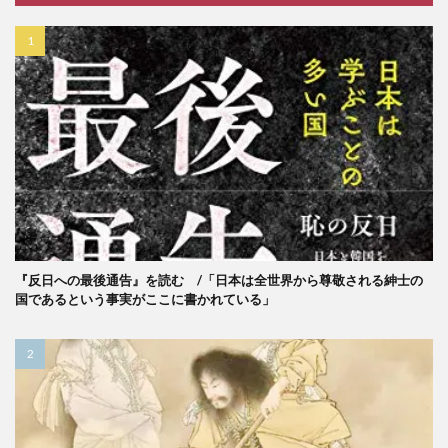
『反日への最後通告』を読む /「日本は全世界から尊敬される紳士の
国であるという事実がここに書かれている」