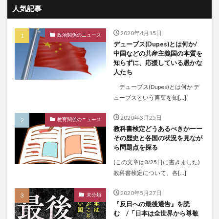
人気記事
2020年4月15日
政治関係のニュース
デューブス(Dupes)とは何か/
中国などの共産主義国の本質を
知らずに、応援している愚かな
人たち
デューブス(Dupes)とは何か デ
ューブスという言葉を知[…]
2020年3月25日
教育関係のニュース
教科書検定どうあるべきかーー
その歴史と各国の状況を見なが
ら問題点を探る
(この文章は3/25日に書きました)
教科書検定について、各[…]
2020年5月27日
未分類
『反日への最後通告』を読
む /「日本は全世界から尊敬