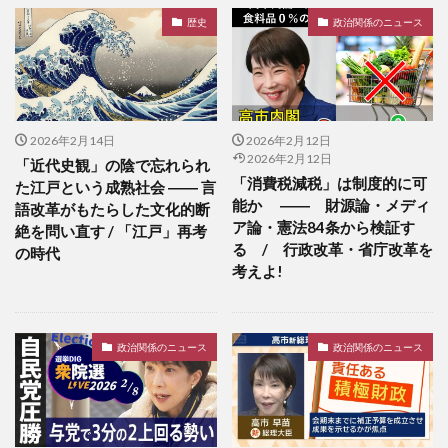
歴史
政治関係のニュース
2026年2月14日
2026年2月12日
2026年2月12日
「近代史観」の陰で忘れられ
「消費税減税」は制度的に可
た江戸という成熟社会 ―― 言
能か ―― 財源論・メディ
語改革がもたらした文化的断
ア論・憲法84条から検証す
絶を問い直す / 「江戸」再考
る / 行政改革・省庁改革を
の時代
考えよ!
政治関係のニュース
政治関係のニュース