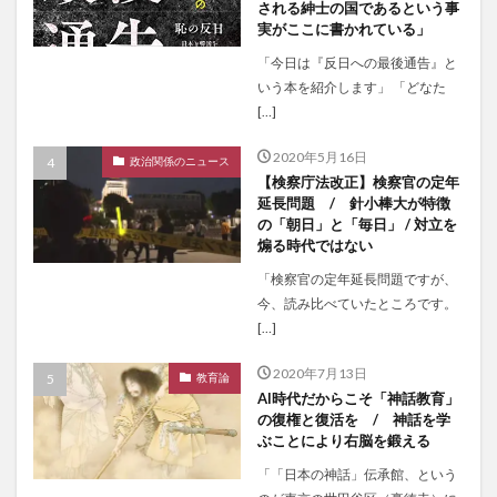
される紳士の国であるという事
実がここに書かれている」
「今日は『反日への最後通告』と
いう本を紹介します」 「どなた
[…]
2020年5月16日
政治関係のニュース
【検察庁法改正】検察官の定年
延長問題 / 針小棒大が特徴
の「朝日」と「毎日」 / 対立を
煽る時代ではない
「検察官の定年延長問題ですが、
今、読み比べていたところです。
[…]
2020年7月13日
教育論
AI時代だからこそ「神話教育」
の復権と復活を / 神話を学
ぶことにより右脳を鍛える
「「日本の神話」伝承館、という