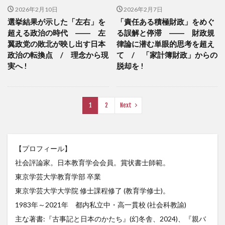
2026年2月10日
2026年2月7日
選挙結果が示した「左右」を
「責任ある積極財政」をめぐ
超える政治の時代 ―― 左
る誤解と停滞 ―― 財政規
翼政党の敗北が映し出す日本
律論に潜む単眼的思考を超え
政治の転換点 / 理念から現
て / 「家計簿財政」からの
実へ !
脱却を !
1
2
Next
【プロフィール】
社会評論家。日本教育学会会員。賞状書士師範。
東京学芸大学教育学部 卒業
東京学芸大学大学院 修士課程修了 (教育学修士)。
1983年～2021年 都内私立中・高一貫校 (社会科教諭)
主な著書:『古事記と日本のかたち』(幻冬舎、2024)、『親バ