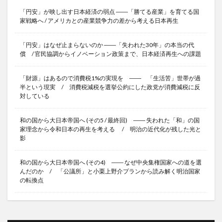
「円安」が映し出す日本経済の弱点 ――「勝てる産業」を育てる国
家戦略へ / アメリカとの産業競争力の差から考える日本再生
「円安」はなぜ止まらないのか ――「失われた30年」の本当の代
償 / 官民協調からイノベーション政策まで、日本経済再生への課題
「財源」はあるので消費税1%の実現を ―― 「生活苦」世帯が過
半という現実 / 消費税減税を選挙公約にした政党が消費減税に反
対している
和の国から大日本帝国へ (その5 / 最終回) ―― 失われた「和」の国
家理念から令和日本の再生を考える / 明治の近代化が残した光と
影
和の国から大日本帝国へ (その4) ―― なぜ中央集権国家への道を選
んだのか / 「公議所」と小栗上野介プランから読み解く明治国家
の転換点